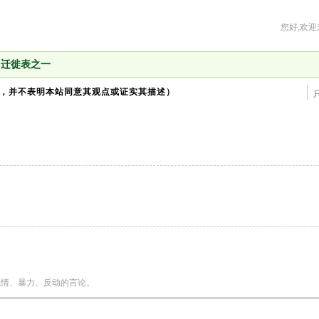
您好,欢迎
-迁徙表之一
，并不表明本站同意其观点或证实其描述）
色情、暴力、反动的言论。