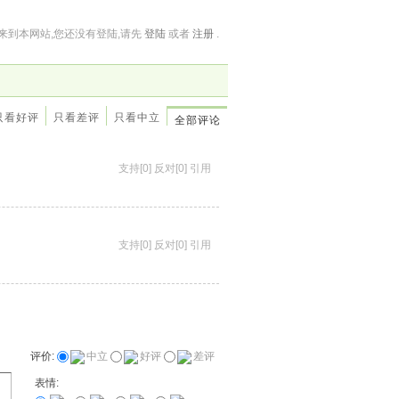
来到本网站,您还没有登陆,请先
登陆
或者
注册
.
只看好评
只看差评
只看中立
全部评论
支持
[0]
反对
[0]
引用
支持
[0]
反对
[0]
引用
评价:
中立
好评
差评
表情: