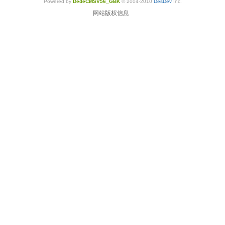
Powered by
DedeCMSV56_GBK
© 2004-2010
DesDev
Inc.
网站版权信息