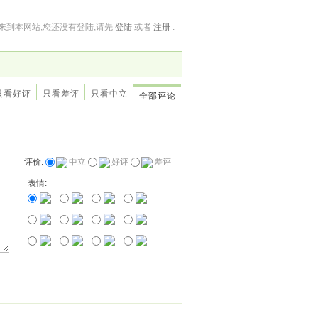
来到本网站,您还没有登陆,请先
登陆
或者
注册
.
只看好评
只看差评
只看中立
全部评论
评价:
中立
好评
差评
表情: