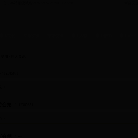
中心，
本站顶级域名
www.www.caiyoujixie.com！
新会员
康氏文化
支系渊源
学术交流
康氏人物
康氏信函
康氏企业
函
-
人物
文化
-
企业
梅山
-
康氏分会
涟源
-
康氏分会
氏要闻 / 康氏资讯
/ 412385871
论
:0
委会第
/ 412385871
论
:0
谊会侧
/ anan