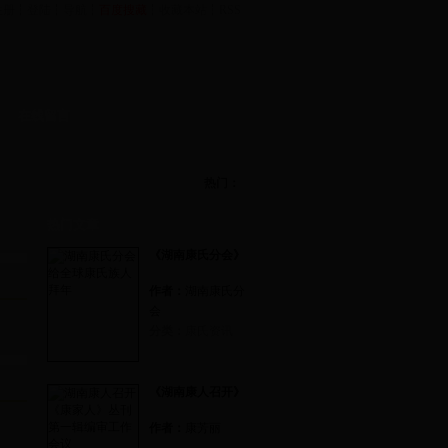
注册
┆
登陆
┆
导航
┆
百度搜藏
┆
收藏本站
┆
RSS
在线留言
南阳
-
中华康氏总会
湖北
-
恩施康氏分会
热门：
热门文章
《湖南康氏分会》
作者：
湖南康氏分
会
分类：
康氏资讯
《湖南康人召开》
作者：
康芳丽