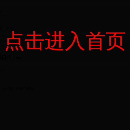
论
:0
实
/ anan
点击进入首页
论
:0
城口县
/ anan
论
:0
20
末页
共
20
页
195
条