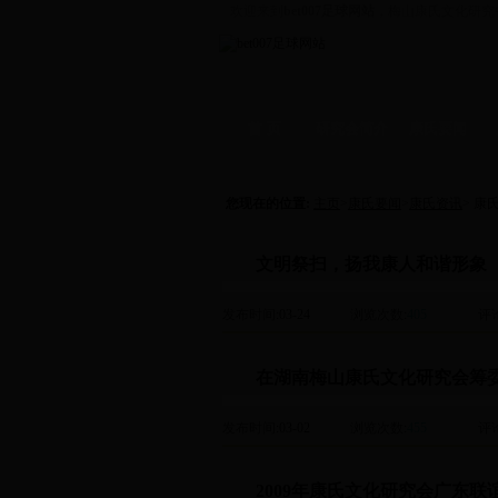
欢迎来到
bet007足球网站
，梅山康氏文化研究
首 页
研究会简介
康氏要闻
资讯
-
拜祖
支系
-
学术
信
您现在的位置:
主页
>
康氏要闻
>
康氏资讯
> 康
文明祭扫，扬我康人和谐形象
发布时间
:03-24
浏览次数
:
405
评
在湖南梅山康氏文化研究会筹
发布时间
:03-02
浏览次数
:
455
评
2009年康氏文化研究会广东联