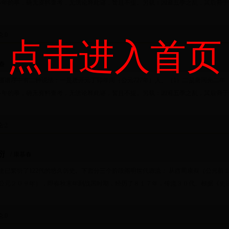
千多年的事，确无资料查考，无法论释此谜，暂且不提。另载：因避五季之乱，其后裔于
论
:0
点击进入首页
慕春
谱序中有二种说法：一是唐开元丁卯年间（公元727年）人。（1）二是唐同光二年（
千多年的事，确无资料查考，无法论释此谜，暂且不提。另载：因避五季之乱，其后裔于
论
:2
衍
/ 康慕春
辈止已繁衍了122代的悠久历史。下面分三个阶段阐明世代源流： 从西周康叔（公元前
公元２０９年），即春秋末年到战国时期，经历了８１７年，传流３０代。根据《史
论
:0