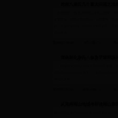
对南八康氏几个重大问题之浅
（作者近照） 我 是湘中南八康氏之后裔，1
长居异地，现退休安住海口。 久别桑梓，孤
料，又无族亲交流，过去很少考虑族事，甚至
后特来家
发布时间
:06-06
浏览次数
:
453
评
湖南新化康氏八修贵字辈辩誣
一、湖南 新化康氏八修对字辈的处理 谱载，我
问应是指1947年的七修了。（是否还包括光绪 
南召仲发季
发布时间
:07-11
浏览次数
:
729
评
从湖南梅山地域考析读梅山康
梅山康氏族谱中的始迁祖南八公所生年代，历届