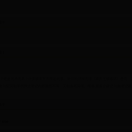
论
:0
论
:1
系？还是兄弟关系？许多族友常常聊起此事。近日我仔细阅读《康氏七修族谱》卷首，
文与纪冥前辈所撰之谱记内容迥然不同，又似各有其理。现将 庭贵公碑记 与族谱记载
论
:0
/ anan