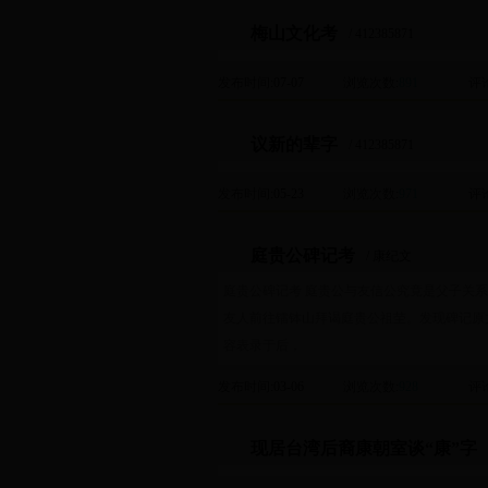
梅山文化考
/ 412385871
发布时间
:07-07
浏览次数
:
891
评
议新的辈字
/ 412385871
发布时间
:05-23
浏览次数
:
971
评
庭贵公碑记考
/ 康纪文
庭贵公碑记考 庭贵公与友信公究竟是父子关
友人前往镭钵山拜谒庭贵公祖茔。发现碑记原
容表录于后，
发布时间
:03-06
浏览次数
:
928
评
现居台湾后裔康朝室谈“康”字