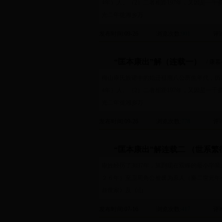
4年）人。（2）二者相距197年，又因是一
光二年徙湘乡万
发布时间
:09-26
浏览次数
:
901
评
“匡本康出”解（连载一）
/ 康
梅山康氏族谱中的始迁祖南八公所生年代，历届
4年）人。（2）二者相距197年，又因是一
光二年徙湘乡万
发布时间
:09-26
浏览次数
:
778
评
“匡本康出”解连载二 （世系繁
康姓经历了3037年，算到现在双峰的最小字
２６年）至卫周角公被废为庶人（秦二世元年
叔世家》及《山
发布时间
:07-16
浏览次数
:
417
评