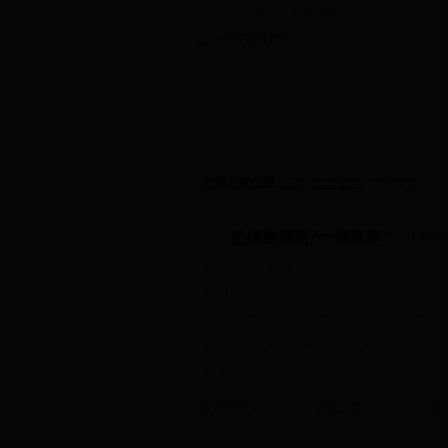
欢迎来到
bet007足球网站
，梅山康氏文化研究
首 页
研究会简介
康氏要闻
资讯
-
拜祖
支系
-
学术
信
您现在的位置:
主页
>
学术交流
> 学术交流
必须辨清两个“康延孝”
/ 江西泰
最近，网络上 有人撰文，抛出一种令人吃惊的
始祖康延孝 说成 是《旧五代史》中的塞北部
人 ， 尤其是一位泰和爵誉康氏后裔，有责任
正视听。故将我的浅见陈述出来，让广大宗亲
辨别
发布时间
:02-20
浏览次数
:
823
评