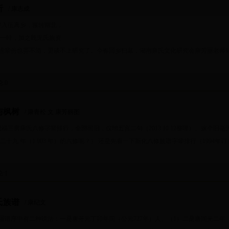
析
/ 康志成
9岁入伍离乡，辗转南北，
舟一叶，加之既无氏族资
连辈份也弄不清，更谈不上研究了。今春回乡扫墓，湖南康氏文化研究会康芳丽老师
论
:0
与枫树
/ 康青松 文 康芳丽图
福三房康氏八修字辈排行，全部照旧，仅增五言二句（2013.10.12整理）。这个旧毫
二十九 年（1 903 年）的六修呢？） 还是先看一下新化八修族谱字辈排行（1994年订
论
:1
氏族谱
/ 康纪文
谱序中有二种说法：一是唐开元丁卯年间（公元727年）人。（1）二是唐同光二年（