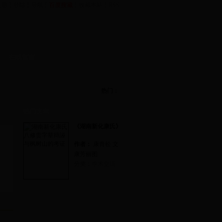
注册
┆
登陆
┆
导航
┆
百度搜藏
┆
收藏本站
┆
RSS
在线留言
南阳
-
中华康氏总会
湖北
-
恩施康氏分会
热门：
热门文章
《湖南新化康氏》
作者：
康青松 文
康芳丽图
分类：
学术交流