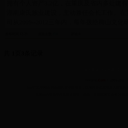
拥有个人资产3.2亿，在重庆及省内多处建
湖南康氏族业建设，主动兼任会长工作。在
司从2009--2012三年内，每年拨给梅山文
发布时间
:12-21
浏览次数
:
350
评论
:0
共
1
页
3
条记录
设为首页
‖
加入收藏
‖
关于本
hnkang
.Com
© 2009-2011 
bet007足球网站-梅山康氏文化研究会：以湖南资水流域康人密
本网站内容未经授权禁止转载、摘编、复制或建立镜像,转载原创