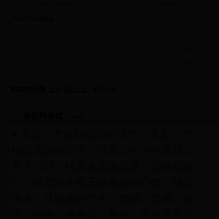
欢迎来到
bet007足球网站
，梅山康氏文化研究中心，
本站顶级域名
www.www.caiy
首 页
研究会简介
康氏要闻
康氏文化
支系渊源
学术
资讯
-
拜祖
支系
-
学术
信函
-
人物
文化
-
企业
您现在的位置:
主页
>
康氏企业
> 康氏企业
康氏网测试
/ admin
● 又是一个春朗花开的季节，又是一个
艳阳高照的日子；公元二0一0年农历二
月十二日，代表全国康氏季一公的后裔
们，怀着对先祖无限敬仰的心情，跋山
涉水，从湖南的宁乡、隆回、娄底、涟
源、双峰、冷水江、新化、安化五县三