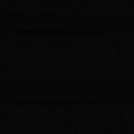
裔福一祖珠公房康海林（四川泸州），璋公
发布时间
:01-27
浏览次数
:
535
评论
:0
永州郡零陵《康氏通谱》译著
/ 康 继（转载）
永州郡零陵《康氏通谱》译著 （永郡民国三
堂]又称[京兆郡] 姓氏的由来及发展： 人
的。尧、舜时代姓氏合一，夏、商时代封姓
家管理模式大变革，封姓盛行，周武王经与
发布时间
:02-25
浏览次数
:
673
评论
:0
江西省乐安县山砀镇晋阳康氏
/ 江西 康育良
始祖由句须公而下，晋阳（山西太源）人，
者，历世至通，仕汉为升阳令，丹阳即楚所
焉，峤为太原丞，赘居东海，丞生钢为东海