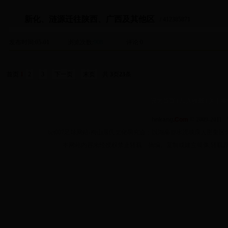
新化、涟源迁往陕西、广西及其他区
/ 412385871
发布时间
:05-01
浏览次数
:
908
评论
:0
首页
1
2
3
下一页
末页
共
3
页
23
条
设为首页
‖
加入收藏
‖
关于本
hnkang
.Com
© 2009-2011 
bet007足球网站-梅山康氏文化研究会：以湖南资水流域康人密
本网站内容未经授权禁止转载、摘编、复制或建立镜像,转载原创