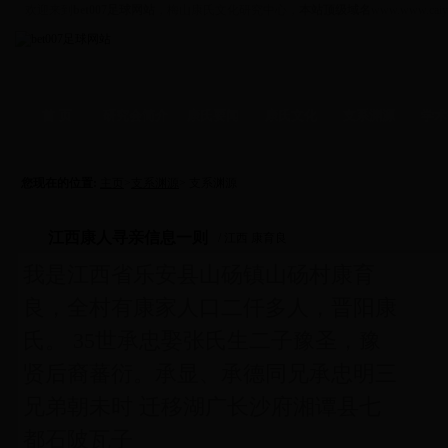
欢迎来到
bet007足球网站
，梅山康氏文化研究中心，
本站顶级域名
www.www.caiy
首 页
研究会简介
康氏要闻
康氏文化
支系渊源
学术
资讯
-
拜祖
支系
-
学术
信函
-
人物
文化
-
企业
您现在的位置:
主页
>
支系渊源
> 支系渊源
江西康人寻亲信息一则
/ 江西 康育良
我是江西省乐安县山砀镇山砀村康育
良，全村有康家人口二仟多人，晋阳康
氏。 35世承忠娶张氏生二子豫圣，豫
贤后裔蕃衍。承显、承德同兄承忠明三
兄弟朝未时 迁移湖广长沙府湘谭县七
都石陂瓦子