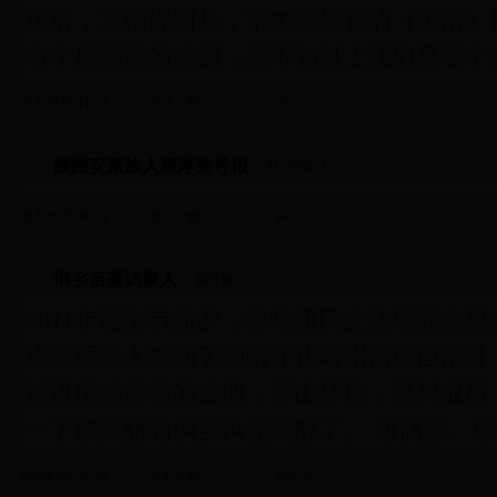
庆府，三都邵阳县，下木塘生长的（国清）
有个康国清的来源，就不知以上我们是哪个
发布时间
:11-17
浏览次数
:
779
评论
:332
陕西安康族人康厚奎寻根
/ 412385871
发布时间
:08-11
浏览次数
:
777
评论
:0
侗乡苗寨访康人
/ 康芳丽
2011年端午节前夕，中华康氏文化研究会
康芳丽等人来到了湖南怀化靖州侗族自治县
踏进侗乡苗寨的土地，群山环抱，绿树成荫
一下被美丽的侗乡风光陶醉了。 康储春、
发布时间
:06-26
浏览次数
:
631
评论
:0