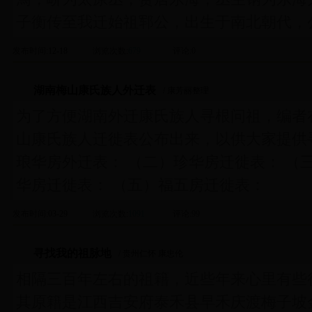
子衡传至我迁始祖郓公，出生于南北朝代，
发布时间
:12-18
浏览次数
:
679
评论
:0
湖南梅山康氏族人外迁表
/ 康芳丽整理
为了方便湖南外迁康氏族人寻根问祖，编者
山康氏族人迁徙表公布出来，以供大家提供
琅华房外迁表： （二）珍华房迁徙表： （
华房迁徙表： （五）福五房迁徙表：
发布时间
:03-29
浏览次数
:
1091
评论
:99
寻找我的祖脉地
/ 贵州仁怀 康忠伦
相隔三百年左右的祖籍，近些年来心里有些
其原籍是江西吉安府泰禾县早禾庆渡梅子坡