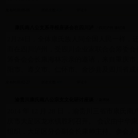
发布时间
:06-06
浏览次数
:
420
评论
:0
康氏南八公支系寻根座谈会在四川泸
/ 四川泸州 康纪涛
2月24日，全体康氏族人同全国人民一样，
而在四川泸州，受四川企业家联合会筹委会
筹备会会长康海林宗亲的邀请，来自重庆市
阳市、遵义市、仁怀市、金沙县及四川省成
发布时间
:02-27
浏览次数
:
489
评论
:0
渝贵川康氏南八公宗支文化研讨座谈
/ 康博林
2014 年 12 月 28 日 ，渝贵川三省市
庆市大足区龙水镇胜利召开。 会议由中华
组织，大足区分会副会长康帅主持。参会人员