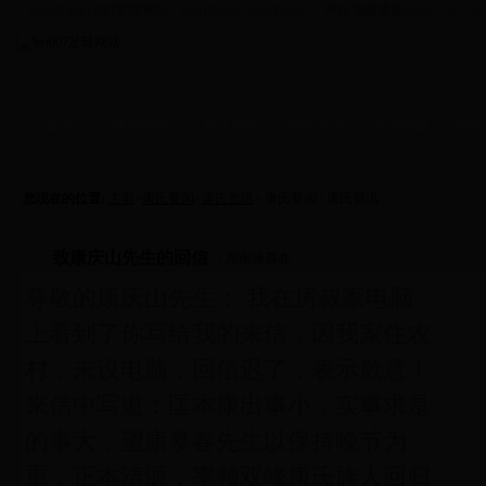
欢迎来到
bet007足球网站
，梅山康氏文化研究中心，
本站顶级域名
www.www.caiy
首 页
研究会简介
康氏要闻
康氏文化
支系渊源
学术
资讯
-
拜祖
支系
-
学术
信函
-
人物
文化
-
企业
您现在的位置:
主页
>
康氏要闻
>
康氏资讯
> 康氏要闻 / 康氏资讯
致康庆山先生的回信
/ 湖南康慕春
尊敬的康庆山先生： 我在房叔家电脑
上看到了你写给我的来信，因我家住农
村，未设电脑，回信迟了，表示歉意！
来信中写道：匡本康出事小，实事求是
的事大，望康慕春先生以保持晚节为
重，正本清源，率领双峰康氏族人回归