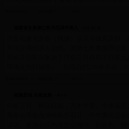
发布时间
:03-21
浏览次数
:
176
评论
:0
福建省永春康仁奖寻找漳州亲人
/ 福建 康仁奖
我是福建省永春（桃源）县玉斗镇凤溪村（
寻找在漳州亲人后代。据第七次修族谱记载
四长子日班在家次子日炽三日桃四子日昇兄
即现在的打锡巷），到现在约270年左右，1
发布时间
:03-11
浏览次数
:
225
评论
:0
相聚星城 共商发展
/ 康小平
阳春三月，鲜花吐蕊，万木争荣。中华康氏文化
预备会首次在湖南长沙召开。中华康氏总会
讲话。参加会议的有总会顾问、副会长、秘