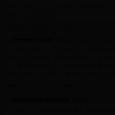
匡裔，才是正道，何去何从，请康慕春
先生三思。 这种著
发布时间
:05-23
浏览次数
:
169
评论
:0
中华锦绣长联又过海峡
/ 康芳丽
2014年4月30日，台湾高雄康卜文教授在
南康氏分会副会长 康光辉的陪同下，参拜了
祠。康芳丽将梅山 康人康坚光书写的费之雄
赠送给了康卜文 教授。 康坚光的书法作品
发布时间
:05-13
浏览次数
:
141
评论
:0
兩岸康氏宗親聯誼會影集全記錄
/ 台湾 康淳菁
2014.01.03-10大陸宗親來台參會 暨兩