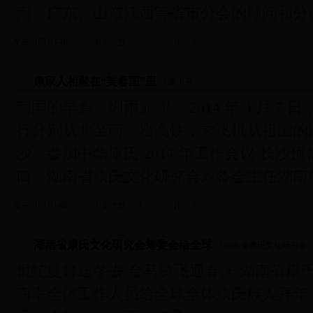
南、广东、山东江西等省市分会的顾问和分会
发布时间
:03-10
浏览次数
:
222
评论
:0
康家人相聚在“芙蓉国”里
/ 康小平
南国的早春，细雨霏霏。 2014 年 3 月 
行分别从北至南。座高铁，乘飞机从祖国的
沙，参加中华康氏 2014 年工作会议 长沙
口，湖南省康氏文化研究会筹备会主任湖南
发布时间
:03-08
浏览次数
:
249
评论
:0
湖南省康氏文化研究会筹委会给全球
/ 湖南省康氏文化研究会
银蛇曼舞送冬去 金马腾飞迎春来 湖南省康
南率全体工作人员给全球全体康氏族人拜年