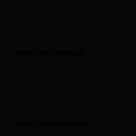
通康氏大聯誼 歡迎宗長來台真歡喜 海峽相
深濃 陪同寶島賞遊雲山水 相處一週歡送感動
全球宗族枝葉茂 親情開展康叔大仁愛 康淳
发布时间
:04-18
浏览次数
:
221
评论
:0
春和景明日风熏 普州葱翠祥光瑞
/ 安岳 乐至康氏分会秘
安岳乐至康氏文化研究联谊会第二次会议暨
春和景明，普州葱翠，祥光凝瑞，值此安岳
一周年之际，于2014年3月30日在安农程
乐至康氏文化研究联谊会第二次会议暨清明
发布时间
:04-18
浏览次数
:
148
评论
:0
热烈祝贺山东省济宁市康氏分会成立
/ 康放心
济美淇风光祖德 宁馨英畏振宗声 湖南省康