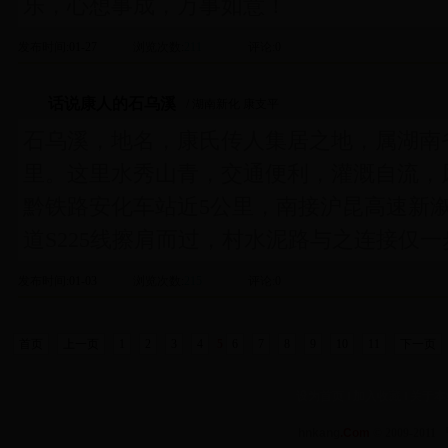
乐，心想事成，万事如意！
发布时间
:01-27
浏览次数
:
211
评论
:0
话说康人的石乌溪
/ 湖南新化 康支平
石乌溪，地名，康氏传人集居之地，属湖南
里。这里水秀山青，交通便利，灌溉自流，
黔铁路安化车站近5公里，南接沪昆高速新
道S225线擦肩而过，村水泥路与之连接仅
发布时间
:01-03
浏览次数
:
215
评论
:0
首页
上一页
1
2
3
4
5
6
7
8
9
10
11
下一页
设为首页
‖
加入收藏
‖
关于本
hnkang
.Com
© 2009-2011 