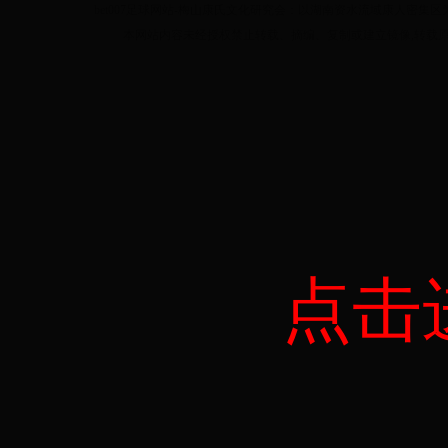
bet007足球网站-梅山康氏文化研究会：以湖南资水流域康人密
本网站内容未经授权禁止转载、摘编、复制或建立镜像,转载原创
点击