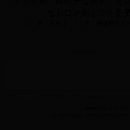
有关监察、纠纷矛盾调解、资金
暂归口研究会常务委
上一篇：没有了 下一篇：
梅山康氏文
【查看全部评论】
梅山康氏文化研究会公告评论
验证码:
匿名?
发表评论
最新评论
进入详细评论页>>
请自觉遵守互联网相关的政策法规，严禁发布色情