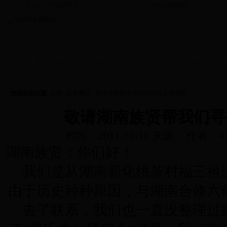
欢迎来到
bet007足球网站
，梅山康氏文化研究中心，
本站顶级域名
www.www.caiy
首 页
研究会简介
康氏要闻
康氏文化
支系渊源
学术
资讯
-
拜祖
支系
-
学术
信函
-
人物
文化
-
企业
您现在的位置:
主页
>
支系渊源
> 敬请湖南族贤帮我们寻找先祖谱牒
敬请湖南族贤帮我们寻
时间：2011-01-16 来源： 作者：41
湖南族贤：你们好！
我们是从湖南新化桃茶村福三祖
由于历史种种原因，与湖南合修六
去了联系，我们也一直没整理过