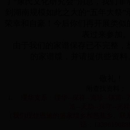
了“康氏文化研究会”消息，我们非
到湖南规模如此之大的“五年大祭”
荣幸和自豪！今后你们再开展类似
表过来参加
由于我们的家谱保存已不完整，
的家谱牒，并请提供些资料
此
敬礼！
附查找资料：
1.
理华支系：
理华
--
琛祥
--
海珍
--
锡甫
--
造
--
天助
--
兴守
--
光祥
（我们现住恩施的盛家坝乡和芭蕉乡。联
话：
1339619088