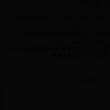
2.
琦华支系：
华
……………………………………………
（妻刘氏生四子）
—
文达、文道、文父
发
………………
（我们现住湖北咸丰的梅子坪。联系
13403095136
）
上一篇：
新化迁往湖北恩施市20位先祖列-----
内康氏人口分布基本情况
【查看全部评论】
敬请湖南族贤帮我们寻找先祖谱牒评论