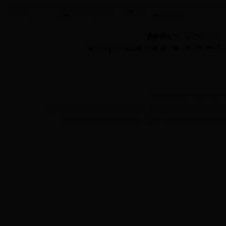
验证码:
匿名?
发表评论
最新评论
进入详细评论页>>
请自觉遵守互联网相关的政策法规，严禁发布色情
设为首页
‖
加入收藏
‖
关于本
hnkang
.Com
© 2009-2011 
bet007足球网站-梅山康氏文化研究会：以湖南资水流域康人密
本网站内容未经授权禁止转载、摘编、复制或建立镜像,转载原创