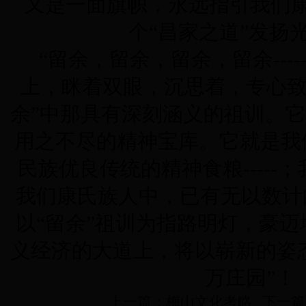
又是一面旗帜，永远指引我们
个“昌家之道”发扬
“留余，留余，留余，留余
----
上，眯着双眼，沉思着，专心致
余”中那具有深刻涵义的祖训。
用之不尽的精神宝库。它就是我
民族优良传统的精神食粮
-----
；
我们康氏族人中，已有无以数计
以“留余”祖训为指路明灯，豪
义经济的大道上，将以崭新的姿
万庄园”！
上一篇：
梅山文化考略
下一篇