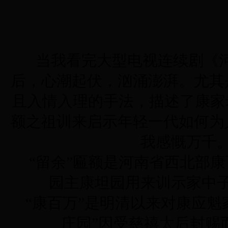
当我看完大型电视连续剧《
后，心潮起伏，汹涌澎湃。尤其
且入情入理的手法，描述了康家
额之祖训来启示年轻一代如何为
我感慨万千
“留余”匾额是河南省西北部
园主康坦园用来训示家中
“康百万”是明清以来对康应魁
庄园”因受慈禧太后封赐