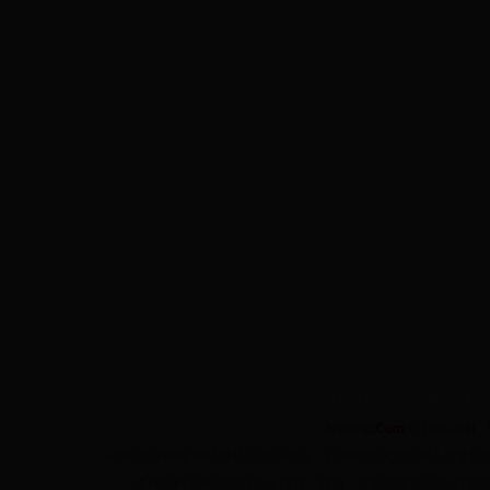
设为首页
‖
加入收藏
‖
关于本
hnkang
.Com
© 2009-2011 
bet007足球网站-梅山康氏文化研究会：以湖南资水流域康人密
本网站内容未经授权禁止转载、摘编、复制或建立镜像,转载原创