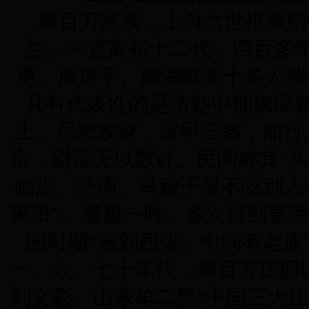
康百万家族，上自六世祖康绍
兰，一直富裕十二代，四百多
勇、康道平、康鸿猷等十多人被
具有代表性的是清朝中期康应
上，
尽忠发财，富甲三省，船行
亩，财富无以数计。民间称其“
临沂、济南。马跑千里不吃别人
家田”。盛极一时。多次得到皇
国时期“东刘西张，中间有老康
一。六、七十年代，康百万庄园
刘文彩、山东牟二黑”中国三大