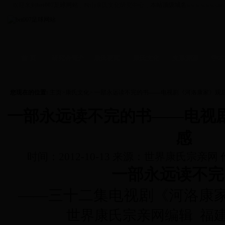
欢迎来到
bet007足球网站
，梅山康氏文化研究中心，
本站顶级域名
www.www.caiy
首 页
研究会简介
康氏要闻
康氏文化
支系渊源
学术
资讯
-
拜祖
支系
-
学术
信函
-
人物
文化
-
企业
您现在的位置:
主页
>
康氏文化
> 一部永远读不完的书——电视剧《河洛康家》观
一部永远读不完的书——电视
感
时间：2012-10-13 来源：世界康氏宗亲
一部永远读不完
——三十二集电视剧《河洛康
世界康氏宗亲网编辑 福