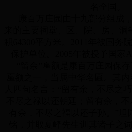
名全国。
康百万庄园由十九部分组成
来的主要祠堂、区、院、房、洞
积
64300
平方米
。
2011
年被国务
保护单位。
2005
年被授予国家
“留余”匾额是康百万庄园保
匾额之一，当属中华名匾。其内
人四句名言：“留有余，不尽之
不尽之禄以还朝廷；留有余，不
有余，不尽之福以还子孙。”坦
铭，并取夏峰先生训其诸子之词