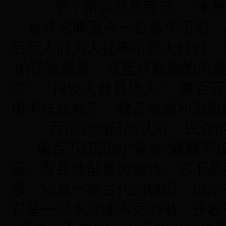
乎？留余忌尽而已。”来
这块名匾至今一百多年历史。
启示人们为人处事不要太过份，
的话说就是，在坚持原则的前提
空”，“得饶人处且饶人”。康百
用于扶贫救灾，救苦救难和贡献
而得到朝廷的认可，民众
康百万庄园的“留余”匾额不
远。而且造型更为独特。它不是
形。它是一枚古代的钱币，以示
它是一部永远读不完的书，开卷