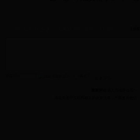
【查看
一部永远读不完的书——电视剧《河洛康家》观后感评论
验证码:
匿名?
发表评论
最新评论
进入详细评论页>>
请自觉遵守互联网相关的政策法规，严禁发布色情