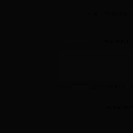
上一篇：
一部永远读不完的书
【查看全部评论】
畅游石景山评论
验证码:
匿
请自觉遵守互联