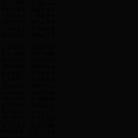
有人一声唤，人流涌上山。
松柏夹古道，丛林红黄染。
心肺在扩张，山中空气鲜。
有的已登顶，有的山下闲。
不为争名次，只为身心健。
集合观市区，感慨上千万：
山路落叶响，飞鸟掠林间。
张兄头白霜，步履不蹒跚，
李姐褪红颜，赤霞挂腮边。
道路如蛛网，高楼争比肩。
林木覆盖广，草地映蓝天。
工农商学兵，安居在其间，
吃喝玩乐处，各样较齐全。
文体设施多，商贸活动繁。
首钢已搬迁，落户曹妃甸。
昔日乌蒙天，今朝阳光灿。
昔日农民户，今日已不见。
早已农转非，住上大套间。
昔日八宝山，提及心里酸。
外埠有美酒，牌名“八宝山”。
销售北京市，改名“七宝山”。