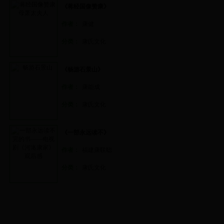
《蒋经国像赞康》
作者：
康健
分类：
康氏文化
《畅游石景山》
作者：
康能成
分类：
康氏文化
《一部永远读不》
作者：
福建康联聪
分类：
康氏文化