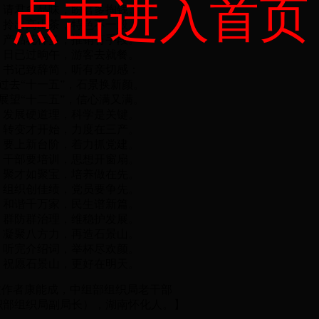
点击进入首页
请君多品味，盼君多掏钱。
拎出高山茶，特色不一般。
产品花样多，推销有手段。
日已过晌午，游客去就餐。
书记致辞简，听有亲切感：
过去“十一五”，石景换新颜。
展望“十二五”，信心满又满。
发展硬道理，科学是关键。
转变才开始，力度在三产。
要上新台阶，着力抓党建。
干部要培训，思想开窗扇。
聚才如聚宝，培养做在先。
组织创佳绩，党员要争先。
和谐千万家，民生谱新篇。
群防群治理，维稳护发展。
凝聚八方力，再造石景山。
听完介绍词，举杯尽欢颜。
祝愿石景山，更好在明天。
文作者康能成，中组部组织局老干部
织部组织局副局长），湖南怀化人。】