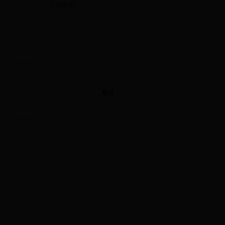
注册
┆
登陆
┆
导航
┆
百度搜藏
┆
收藏本站
┆
RSS
在线留言
南阳
-
中华康氏总会
湖北
-
恩施康氏分会
热点：
最近热门文章