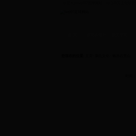
欢迎来到
bet007足球网站
，梅山康氏文化研究
首 页
研究会简介
康氏要闻
资讯
-
拜祖
支系
-
学术
信
您现在的位置:
主页
>
康氏文化
> 畅游石景山
时间：