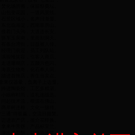
焚化场所搬，保留祭奠坛。
山包变花园，一道风景线。
石景区域小，名声日渐显。
东北临海淀，西南靠房山。
接着门头沟，大道连长安。
驱车玉泉南，里面别洞天。
有条台湾街，日益被人传。
经理门前迎，员工列队站。
满脸堆笑容，引客入商店。
走进珊瑚店，五颜六色闪。
海底生物奇，化石奉人间。
踏进首饰店，养生当卖点。
拿来仪器量，负离子上边显。
跨进陶瓷馆，工艺多精湛。
小姐称时尚，
送礼连战选。
问起技术流，根源在佛山。
两岸树连根，文化一脉传。
“三通”得双赢，交流日频繁。
迈进农产店，推介花样换。
拿来牛舌饼，产品标宜兰。
捧出凤梨酥，切块插牙签。