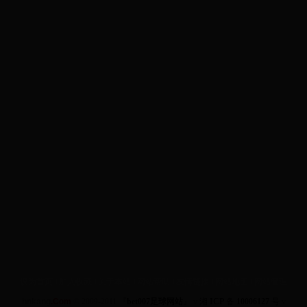
设为首页
‖
加入收藏
‖
关于本站
‖
网站帮助
‖
友情链接
‖
网站地图
‖
网站管理
hnkang
.Com
© 2009-2011 『
bet007足球网站
』
v
湘
ICP
备
10006127
号
v