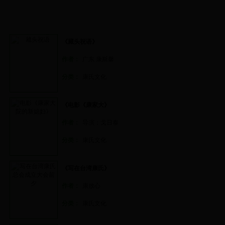
《藏头祝语》
作者：
广东 康斯馨
分类：
康氏文化
《电影《康家大》
作者：
导演：戈日泰
分类：
康氏文化
《写在台湾康氏》
作者：
康放心
分类：
康氏文化