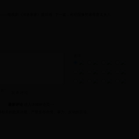
——电视剧《河洛康家》观后感
下一篇：
蒋经国像赞康母萧太夫人
表情:
名?
发表评论
最新评论
进入详细评论页>>
网相关的政策法规，严禁发布色情、暴力、反动的言论。