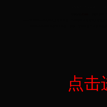
设为首页
‖
加入收藏
‖
关于本
hnkang
.Com
© 2009-2011 
bet007足球网站-梅山康氏文化研究会：以湖南资水流域康人密
本网站内容未经授权禁止转载、摘编、复制或建立镜像,转载原创
点击