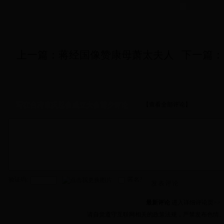
上一篇：
蒋经国像赞康母萧太夫人
下一篇：
【查看全部评论】
写在台湾康氏总会成立大会前夕评论
验证码:
匿名?
发表评论
最新评论
进入详细评论页>>
请自觉遵守互联网相关的政策法规，严禁发布色情