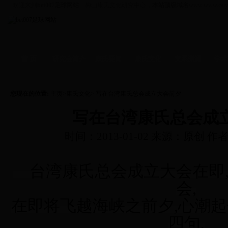
欢迎来到
bet007足球网站
，梅山康氏文化研究中心，
本站顶级域名
www.www.caiy
首 页
研究会简介
康氏要闻
康氏文化
支系渊源
学术
资讯
-
拜祖
支系
-
学术
信函
-
人物
文化
-
企业
您现在的位置:
主页
>
康氏文化
> 写在台湾康氏总会成立大会前夕
写在台湾康氏总会成
时间：2013-01-02 来源：原创 
台湾康氏总会成立大会在即
会,
在即
将飞越海峡之
前夕,心潮
四句,