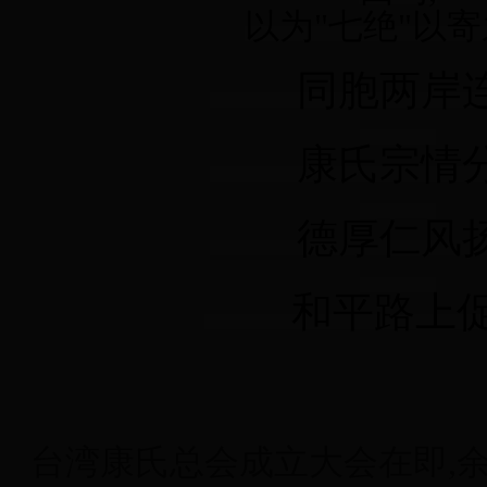
以为"七绝"以
同胞两岸
康氏宗情分
德厚仁风扬
和平路上促
台湾康氏总会成立大会在即,余