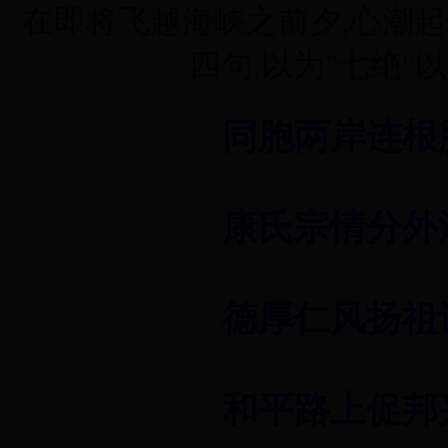
在即将飞越海峡之前夕,心潮起
四句,以为"七绝"
同胞两岸连根
康氏宗情分外
德厚仁风扬祖
和平路上促邦